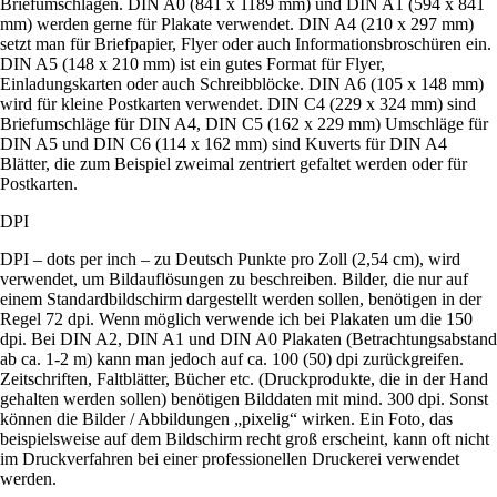
Briefumschlägen. DIN A0 (841 x 1189 mm) und DIN A1 (594 x 841
mm) werden gerne für Plakate verwendet. DIN A4 (210 x 297 mm)
setzt man für Briefpapier, Flyer oder auch Informationsbroschüren ein.
DIN A5 (148 x 210 mm) ist ein gutes Format für Flyer,
Einladungskarten oder auch Schreibblöcke. DIN A6 (105 x 148 mm)
wird für kleine Postkarten verwendet. DIN C4 (229 x 324 mm) sind
Briefumschläge für DIN A4, DIN C5 (162 x 229 mm) Umschläge für
DIN A5 und DIN C6 (114 x 162 mm) sind Kuverts für DIN A4
Blätter, die zum Beispiel zweimal zentriert gefaltet werden oder für
Postkarten.
DPI
DPI – dots per inch – zu Deutsch Punkte pro Zoll (2,54 cm), wird
verwendet, um Bildauflösungen zu beschreiben. Bilder, die nur auf
einem Standardbildschirm dargestellt werden sollen, benötigen in der
Regel 72 dpi. Wenn möglich verwende ich bei Plakaten um die 150
dpi. Bei DIN A2, DIN A1 und DIN A0 Plakaten (Betrachtungsabstand
ab ca. 1-2 m) kann man jedoch auf ca. 100 (50) dpi zurückgreifen.
Zeitschriften, Faltblätter, Bücher etc. (Druckprodukte, die in der Hand
gehalten werden sollen) benötigen Bilddaten mit mind. 300 dpi. Sonst
können die Bilder / Abbildungen „pixelig“ wirken. Ein Foto, das
beispielsweise auf dem Bildschirm recht groß erscheint, kann oft nicht
im Druckverfahren bei einer professionellen Druckerei verwendet
werden.