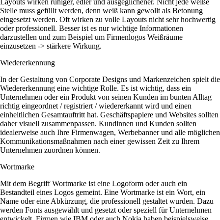
Layouts wirken ruhiger, edler und ausgeglichener. Nicht jede weiße
Stelle muss gefüllt werden, denn weiß kann gewollt als Betonung
eingesetzt werden. Oft wirken zu volle Layouts nicht sehr hochwertig
oder professionell. Besser ist es nur wichtige Informationen
darzustellen und zum Beispiel um Firmenlogos Weißräume
einzusetzen -> stärkere Wirkung.
Wiedererkennung
In der Gestaltung von Corporate Designs und Markenzeichen spielt die
Wiedererkennung eine wichtige Rolle. Es ist wichtig, dass ein
Unternehmen oder ein Produkt von seinen Kunden im bunten Alltag
richtig eingeordnet / registriert / wiedererkannt wird und einen
einheitlichen Gesamtauftritt hat. Geschäftspapiere und Websites sollten
daher visuell zusammenpassen. Kundinnen und Kunden sollten
idealerweise auch Ihre Firmenwagen, Werbebanner und alle möglichen
Kommunikationsmaßnahmen nach einer gewissen Zeit zu Ihrem
Unternehmen zuordnen können.
Wortmarke
Mit dem Begriff Wortmarke ist eine Logoform oder auch ein
Bestandteil eines Logos gemeint. Eine Wortmarke ist ein Wort, ein
Name oder eine Abkürzung, die professionell gestaltet wurden. Dazu
werden Fonts ausgewählt und gesetzt oder speziell für Unternehmen
entwickelt. Firmen wie IBM oder auch Nokia haben beispielsweise