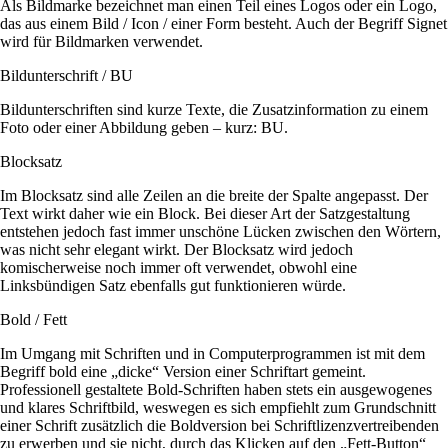
Als Bildmarke bezeichnet man einen Teil eines Logos oder ein Logo,
das aus einem Bild / Icon / einer Form besteht. Auch der Begriff Signet
wird für Bildmarken verwendet.
Bildunterschrift / BU
Bildunterschriften sind kurze Texte, die Zusatzinformation zu einem
Foto oder einer Abbildung geben – kurz: BU.
Blocksatz
Im Blocksatz sind alle Zeilen an die breite der Spalte angepasst. Der
Text wirkt daher wie ein Block. Bei dieser Art der Satzgestaltung
entstehen jedoch fast immer unschöne Lücken zwischen den Wörtern,
was nicht sehr elegant wirkt. Der Blocksatz wird jedoch
komischerweise noch immer oft verwendet, obwohl eine
Linksbündigen Satz ebenfalls gut funktionieren würde.
Bold / Fett
Im Umgang mit Schriften und in Computerprogrammen ist mit dem
Begriff bold eine „dicke“ Version einer Schriftart gemeint.
Professionell gestaltete Bold-Schriften haben stets ein ausgewogenes
und klares Schriftbild, weswegen es sich empfiehlt zum Grundschnitt
einer Schrift zusätzlich die Boldversion bei Schriftlizenzvertreibenden
zu erwerben und sie nicht, durch das Klicken auf den „Fett-Button“