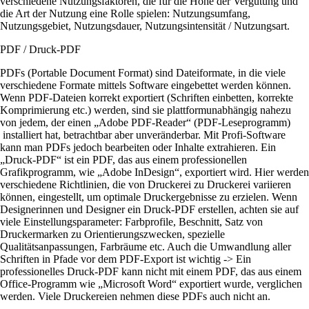
verschiedene Nutzungsfaktoren, die für die Höhe der Vergütung und
die Art der Nutzung eine Rolle spielen: Nutzungsumfang,
Nutzungsgebiet, Nutzungsdauer, Nutzungsintensität / Nutzungsart.
PDF / Druck-PDF
PDFs (Portable Document Format) sind Dateiformate, in die viele
verschiedene Formate mittels Software eingebettet werden können.
Wenn PDF-Dateien korrekt exportiert (Schriften einbetten, korrekte
Komprimierung etc.) werden, sind sie plattformunabhängig nahezu
von jedem, der einen „Adobe PDF-Reader“ (PDF-Leseprogramm)
installiert hat, betrachtbar aber unveränderbar. Mit Profi-Software
kann man PDFs jedoch bearbeiten oder Inhalte extrahieren. Ein
„Druck-PDF“ ist ein PDF, das aus einem professionellen
Grafikprogramm, wie „Adobe InDesign“, exportiert wird. Hier werden
verschiedene Richtlinien, die von Druckerei zu Druckerei variieren
können, eingestellt, um optimale Druckergebnisse zu erzielen. Wenn
Designerinnen und Designer ein Druck-PDF erstellen, achten sie auf
viele Einstellungsparameter: Farbprofile, Beschnitt, Satz von
Druckermarken zu Orientierungszwecken, spezielle
Qualitätsanpassungen, Farbräume etc. Auch die Umwandlung aller
Schriften in Pfade vor dem PDF-Export ist wichtig -> Ein
professionelles Druck-PDF kann nicht mit einem PDF, das aus einem
Office-Programm wie „Microsoft Word“ exportiert wurde, verglichen
werden. Viele Druckereien nehmen diese PDFs auch nicht an.