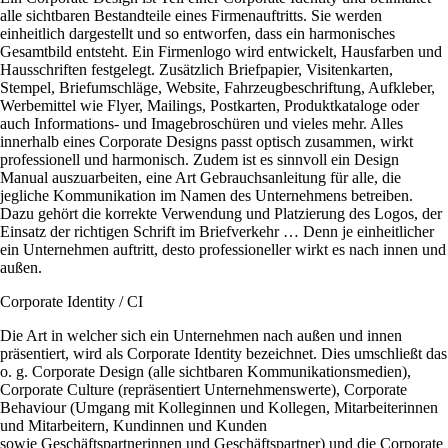
alle sichtbaren Bestandteile eines Firmenauftritts. Sie werden
einheitlich dargestellt und so entworfen, dass ein harmonisches
Gesamtbild entsteht. Ein Firmenlogo wird entwickelt, Hausfarben und
Hausschriften festgelegt. Zusätzlich Briefpapier, Visitenkarten,
Stempel, Briefumschläge, Website, Fahrzeugbeschriftung, Aufkleber,
Werbemittel wie Flyer, Mailings, Postkarten, Produktkataloge oder
auch Informations- und Imagebroschüren und vieles mehr. Alles
innerhalb eines Corporate Designs passt optisch zusammen, wirkt
professionell und harmonisch. Zudem ist es sinnvoll ein Design
Manual auszuarbeiten, eine Art Gebrauchsanleitung für alle, die
jegliche Kommunikation im Namen des Unternehmens betreiben.
Dazu gehört die korrekte Verwendung und Platzierung des Logos, der
Einsatz der richtigen Schrift im Briefverkehr … Denn je einheitlicher
ein Unternehmen auftritt, desto professioneller wirkt es nach innen und
außen.
Corporate Identity / CI
Die Art in welcher sich ein Unternehmen nach außen und innen
präsentiert, wird als Corporate Identity bezeichnet. Dies umschließt das
o. g. Corporate Design (alle sichtbaren Kommunikationsmedien),
Corporate Culture (repräsentiert Unternehmenswerte), Corporate
Behaviour (Umgang mit Kolleginnen und Kollegen, Mitarbeiterinnen
und Mitarbeitern, Kundinnen und Kunden
sowie Geschäftspartnerinnen und Geschäftspartner) und die Corporate