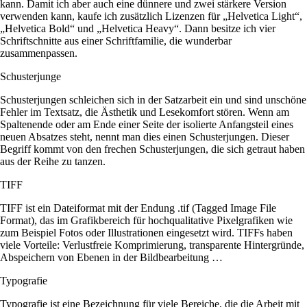
kann. Damit ich aber auch eine dünnere und zwei stärkere Version
verwenden kann, kaufe ich zusätzlich Lizenzen für „Helvetica Light“,
„Helvetica Bold“ und „Helvetica Heavy“. Dann besitze ich vier
Schriftschnitte aus einer Schriftfamilie, die wunderbar
zusammenpassen.
Schusterjunge
Schusterjungen schleichen sich in der Satzarbeit ein und sind unschöne
Fehler im Textsatz, die Ästhetik und Lesekomfort stören. Wenn am
Spaltenende oder am Ende einer Seite der isolierte Anfangsteil eines
neuen Absatzes steht, nennt man dies einen Schusterjungen. Dieser
Begriff kommt von den frechen Schusterjungen, die sich getraut haben
aus der Reihe zu tanzen.
TIFF
TIFF ist ein Dateiformat mit der Endung .tif (Tagged Image File
Format), das im Grafikbereich für hochqualitative Pixelgrafiken wie
zum Beispiel Fotos oder Illustrationen eingesetzt wird. TIFFs haben
viele Vorteile: Verlustfreie Komprimierung, transparente Hintergründe,
Abspeichern von Ebenen in der Bildbearbeitung …
Typografie
Typografie ist eine Bezeichnung für viele Bereiche, die die Arbeit mit