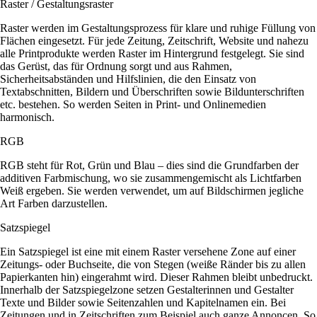
Raster / Gestaltungsraster
Raster werden im Gestaltungsprozess für klare und ruhige Füllung von
Flächen eingesetzt. Für jede Zeitung, Zeitschrift, Website und nahezu
alle Printprodukte werden Raster im Hintergrund festgelegt. Sie sind
das Gerüst, das für Ordnung sorgt und aus Rahmen,
Sicherheitsabständen und Hilfslinien, die den Einsatz von
Textabschnitten, Bildern und Überschriften sowie Bildunterschriften
etc. bestehen. So werden Seiten in Print- und Onlinemedien
harmonisch.
RGB
RGB steht für Rot, Grün und Blau – dies sind die Grundfarben der
additiven Farbmischung, wo sie zusammengemischt als Lichtfarben
Weiß ergeben. Sie werden verwendet, um auf Bildschirmen jegliche
Art Farben darzustellen.
Satzspiegel
Ein Satzspiegel ist eine mit einem Raster versehene Zone auf einer
Zeitungs- oder Buchseite, die von Stegen (weiße Ränder bis zu allen
Papierkanten hin) eingerahmt wird. Dieser Rahmen bleibt unbedruckt.
Innerhalb der Satzspiegelzone setzen Gestalterinnen und Gestalter
Texte und Bilder sowie Seitenzahlen und Kapitelnamen ein. Bei
Zeitungen und in Zeitschriften zum Beispiel auch ganze Annoncen. So