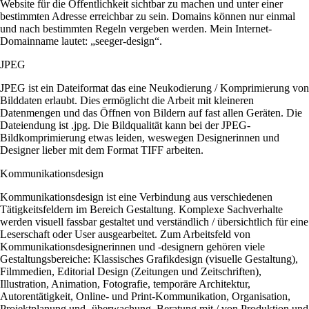
Website für die Öffentlichkeit sichtbar zu machen und unter einer
bestimmten Adresse erreichbar zu sein. Domains können nur einmal
und nach bestimmten Regeln vergeben werden. Mein Internet-
Domainname lautet: „seeger-design“.
JPEG
JPEG ist ein Dateiformat das eine Neukodierung / Komprimierung von
Bilddaten erlaubt. Dies ermöglicht die Arbeit mit kleineren
Datenmengen und das Öffnen von Bildern auf fast allen Geräten. Die
Dateiendung ist .jpg. Die Bildqualität kann bei der JPEG-
Bildkomprimierung etwas leiden, weswegen Designerinnen und
Designer lieber mit dem Format TIFF arbeiten.
Kommunikationsdesign
Kommunikationsdesign ist eine Verbindung aus verschiedenen
Tätigkeitsfeldern im Bereich Gestaltung. Komplexe Sachverhalte
werden visuell fassbar gestaltet und verständlich / übersichtlich für eine
Leserschaft oder User ausgearbeitet. Zum Arbeitsfeld von
Kommunikationsdesignerinnen und -designern gehören viele
Gestaltungsbereiche: Klassisches Grafikdesign (visuelle Gestaltung),
Filmmedien, Editorial Design (Zeitungen und Zeitschriften),
Illustration, Animation, Fotografie, temporäre Architektur,
Autorentätigkeit, Online- und Print-Kommunikation, Organisation,
Projektplanung und -überwachung, Beratung mit / von Produktion und