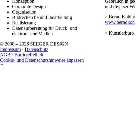
Konzeption
Gebrauch in ge
Corporate Design
und diverser We
Organisation
> Bernd Kohlh
Bildrecherche und -bearbeitung
www.berndkohl
Realisierung
Datenaufbereitung für Druck- und
> Künstlerbüro
elektronische Medien
© 2008 – 2026 SEEGER DESIGN
Impressum
·
Datenschutz
AGB
·
Barriere­freiheit
Cookie- und Datenschutzhinweise anpassen
⌃