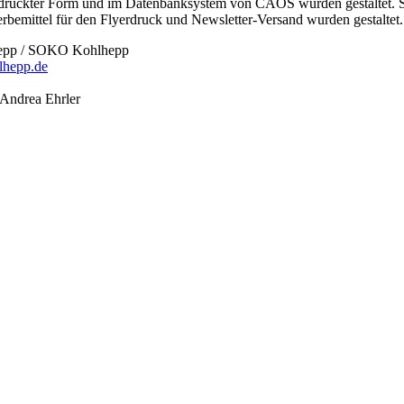
druckter Form und im Datenbanksystem von CAOS wurden gestaltet. Se
rbemittel für den Flyerdruck und Newsletter-Versand wurden gestaltet.
epp / SOKO Kohlhepp
hepp.de
 Andrea Ehrler